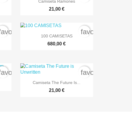
Camiseta Ramones
+5
+7
21,00 €
favorite_border
favorite_border

Vista rápida
100 CAMISETAS
+7
680,00 €
favorite_border
favorite_border
m

Vista rápida
Camiseta The Future Is...
+3
+7
21,00 €