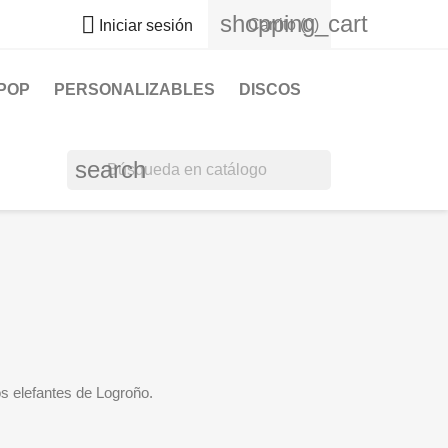
shopping_cart

Carrito
(0)
Iniciar sesión
POP
PERSONALIZABLES
DISCOS
search
s elefantes de Logroño.