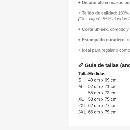
+ Disponible en varios co
+ Tejido de calidad
: 100% 
(Gris vigoré: 85% algodón 
+ Corte unisex
, cómodo y 
+ Estampado duradero
, r
+ Ideal para regalar o como
📏
Guía de tallas (anc
Talla
Medidas
S
49 cm x 69 cm
M
52 cm x 71 cm
L
55 cm x 73 cm
XL
58 cm x 75 cm
2XL
62 cm x 77 cm
3XL
66 cm x 79 cm