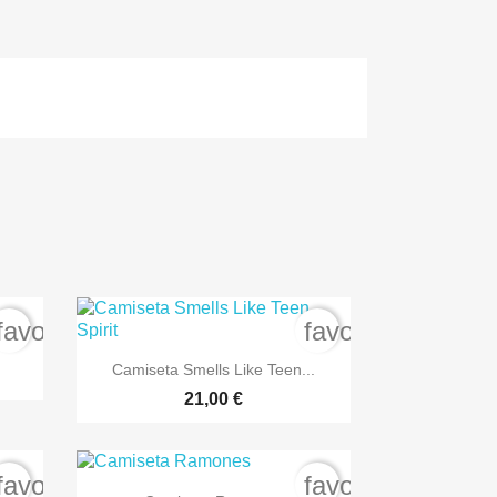
favorite_border
favorite_border

Vista rápida
Camiseta Smells Like Teen...
+7
21,00 €
favorite_border
favorite_border

Vista rápida