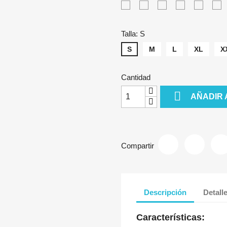
Blanco
Negro
Amarillo
Verde
Azul
R
Royal
Talla: S
S
M
L
XL
X
Cantidad

AÑADIR 
Compartir
Descripción
Detall
Características: