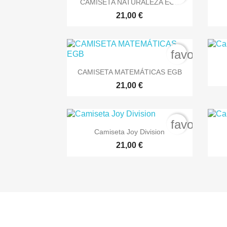
CAMISETA NATURALEZA EGB
21,00 €
favorite_b

Vista rápida
CAMISETA MATEMÁTICAS EGB
21,00 €
favorite_b

Vista rápida
Camiseta Joy Division
+2
21,00 €