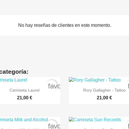
No hay reseñas de clientes en este momento.
categoría:
order
favorite_border


Vista rápida
Vista rápida
Camiseta Laurel
Rory Gallagher - Tattoo
+7
21,00 €
21,00 €
order
favorite_border


Vista rápida
Vista rápida