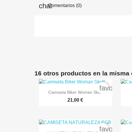
Comentarios (0)
16 otros productos en la misma 
favorite_b

Vista rápida
Camiseta Biker Woman Skull
+3
21,00 €
favorite_b

Vista rápida