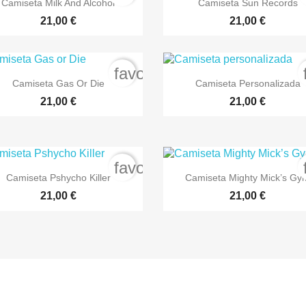
Camiseta Milk And Alcohol
Camiseta Sun Records
21,00 €
21,00 €
order
favorite_border


Vista rápida
Vista rápida
Camiseta Gas Or Die
Camiseta Personalizada
+7
21,00 €
21,00 €
order
favorite_border


Vista rápida
Vista rápida
Camiseta Pshycho Killer
Camiseta Mighty Mick’s Gy
+2
21,00 €
21,00 €