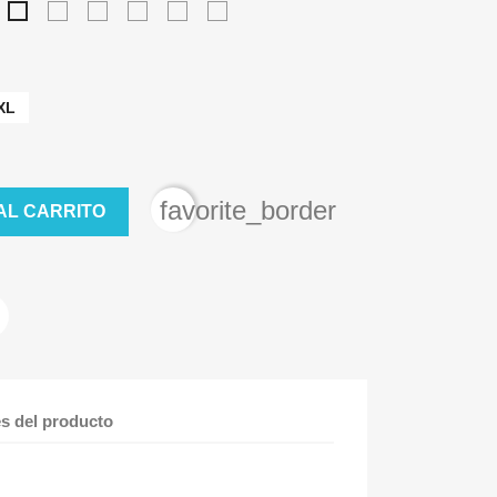
ojo
Ébano
Chocolate
Gris
Naranja
Verde
Morado
Vigoré
Militar
XL
favorite_border
AL CARRITO
es del producto