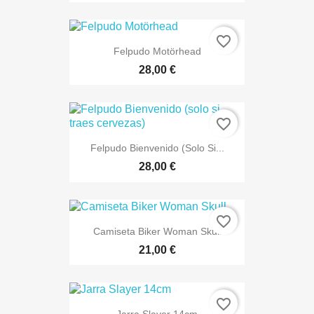
favorite_border
Felpudo Motörhead
28,00 €
favorite_border
Felpudo Bienvenido (solo Si...
28,00 €
favorite_border
Camiseta Biker Woman Skull
21,00 €
favorite_border