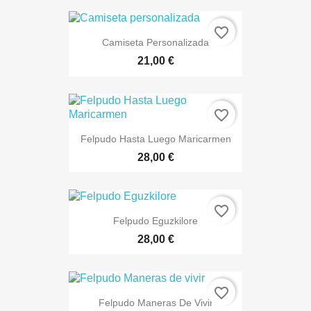
favorite_border
Camiseta Personalizada
21,00 €
favorite_border
Felpudo Hasta Luego Maricarmen
28,00 €
favorite_border
Felpudo Eguzkilore
28,00 €
favorite_border
Felpudo Maneras De Vivir