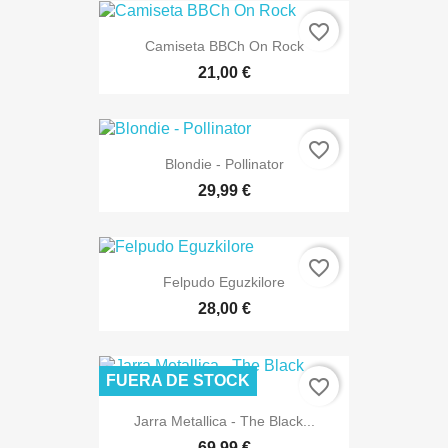
favorite_border
Camiseta BBCh On Rock
21,00 €
favorite_border
Blondie - Pollinator
29,99 €
favorite_border
Felpudo Eguzkilore
28,00 €
FUERA DE STOCK
favorite_border
Jarra Metallica - The Black...
69,99 €