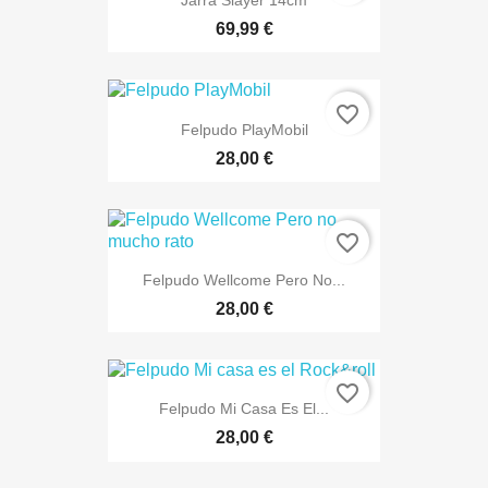
Jarra Slayer 14cm
69,99 €
favorite_border
Felpudo PlayMobil
28,00 €
favorite_border
Felpudo Wellcome Pero No...
28,00 €
favorite_border
Felpudo Mi Casa Es El...
28,00 €