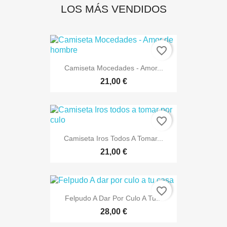
LOS MÁS VENDIDOS
favorite_border
Camiseta Mocedades - Amor...
21,00 €
favorite_border
Camiseta Iros Todos A Tomar...
21,00 €
favorite_border
Felpudo A Dar Por Culo A Tu...
28,00 €