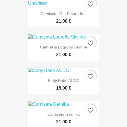
favorite_border
Camiseta The Future Is...
21,00 €
favorite_border
Camiseta Logroño Skyline
21,00 €
favorite_border
Body Bebé ACDC
15,00 €
favorite_border
Camiseta Gernika
21,00 €