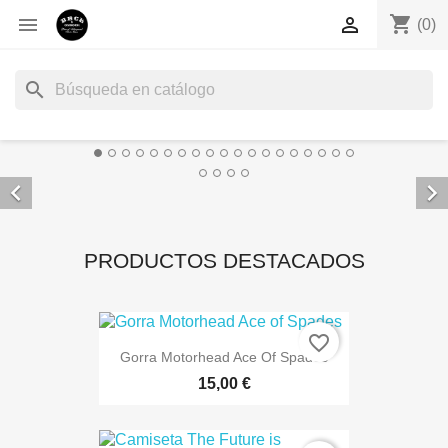
shopping_cart


(0)
search


PRODUCTOS DESTACADOS
favorite_border
Gorra Motorhead Ace Of Spades
15,00 €