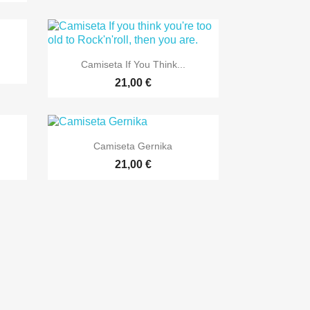

Vista rápida
Camiseta If You Think...
+4
21,00 €

Vista rápida
Camiseta Gernika
+7
+2
21,00 €