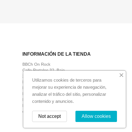
INFORMACIÓN DE LA TIENDA
BBCh On Rock
Calle Portales 32. Bajo
26001
Utilizamos cookies de terceros para
Logroño
mejorar su experiencia de navegación,
La Rioja
España
analizar el tráfico del sitio, personalizar
Llámenos:
941049684
contenido y anuncios.
Envíenos un mensaje de correo
electrónico:
bbch.onrock@gmail.com
Not accept
Allow cookies