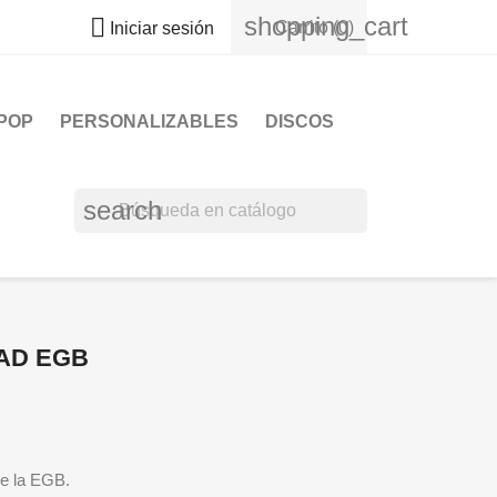
shopping_cart

Carrito
(0)
Iniciar sesión
POP
PERSONALIZABLES
DISCOS
search
AD EGB
de la EGB.