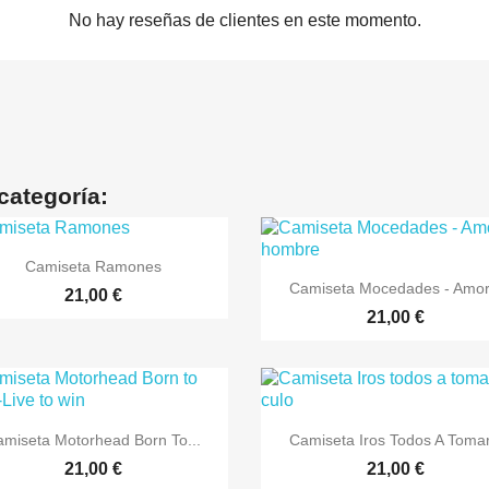
No hay reseñas de clientes en este momento.
categoría:

Vista rápida
Camiseta Ramones

Vista rápida
Camiseta Mocedades - Amor.
+7
21,00 €
21,00 €


Vista rápida
Vista rápida
miseta Motorhead Born To...
Camiseta Iros Todos A Tomar.
21,00 €
21,00 €