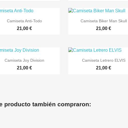


Vista rápida
Vista rápida
Camiseta Anti-Todo
Camiseta Biker Man Skull
+3
21,00 €
21,00 €


Vista rápida
Vista rápida
Camiseta Joy Division
Camiseta Letrero ELVIS
+2
21,00 €
21,00 €
te producto también compraron: