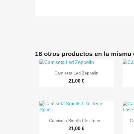
16 otros productos en la misma 

Vista rápida
Camiseta Led Zeppelin
+3
21,00 €

Vista rápida
Camiseta Smells Like Teen...
Ca
+7
21,00 €