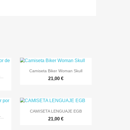

Vista rápida
Camiseta Biker Woman Skull
..
+3
21,00 €
+7

Vista rápida
CAMISETA LENGUAJE EGB
..
21,00 €