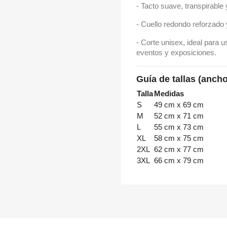
- Tacto suave, transpirable 
- Cuello redondo reforzado 
- Corte unisex, ideal para u
eventos y exposiciones.
Guía de tallas (ancho
Talla
Medidas
S
49 cm x 69 cm
M
52 cm x 71 cm
L
55 cm x 73 cm
XL
58 cm x 75 cm
2XL
62 cm x 77 cm
3XL
66 cm x 79 cm