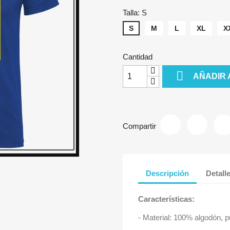
Talla: S
S
M
L
XL
X
Cantidad

AÑADIR 
Compartir
Descripción
Detall
Características:
- Material: 100% algodón, p