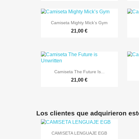

Vista rápida
Camiseta Mighty Mick’s Gym
+3
21,00 €

Vista rápida
Camiseta The Future Is...
+7
21,00 €
Los clientes que adquirieron es

Vista rápida
CAMISETA LENGUAJE EGB