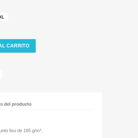
XL
AL CARRITO
es del producto
unto liso de 165 g/m².